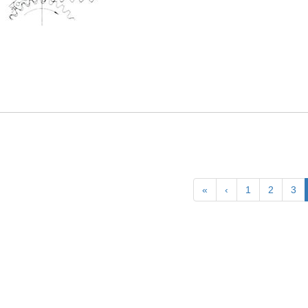
«
‹
1
2
3