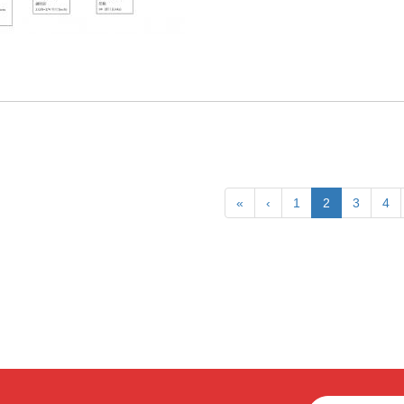
«
‹
1
2
3
4