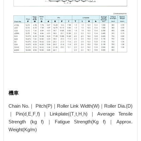
機車
Chain No.｜ Pitch(P)｜Roller Link Width(W)｜Roller Dia.(D)
｜Pin(dˍEˍFˍf)｜Linkplate((TˍtˍHˍh)｜Average Tensile
Strength (kg f)｜Fatigue Strength(Kg f)｜Approx.
Weight(Kg/m)