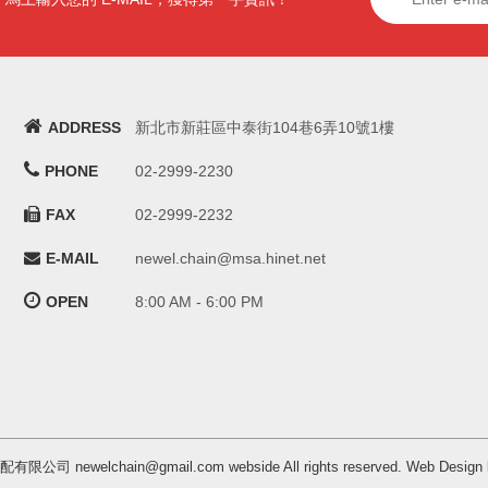
ADDRESS
新北市新莊區中泰街104巷6弄10號1樓
PHONE
02-2999-2230
FAX
02-2999-2232
E-MAIL
newel.chain@msa.hinet.net
OPEN
8:00 AM - 6:00 PM
汽配有限公司 newelchain@gmail.com webside All rights reserved. Web 