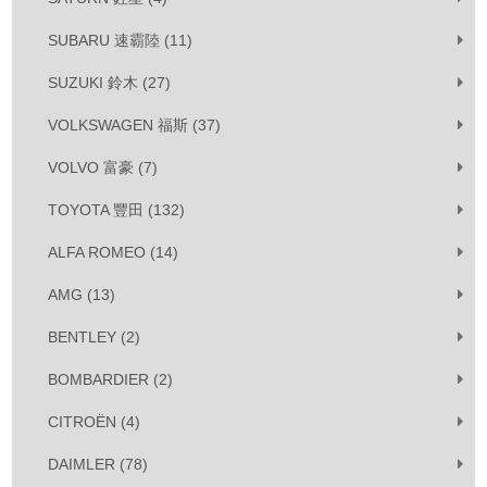
SUBARU 速霸陸 (11)
SUZUKI 鈴木 (27)
VOLKSWAGEN 福斯 (37)
VOLVO 富豪 (7)
TOYOTA 豐田 (132)
ALFA ROMEO (14)
AMG (13)
BENTLEY (2)
BOMBARDIER (2)
CITROËN (4)
DAIMLER (78)