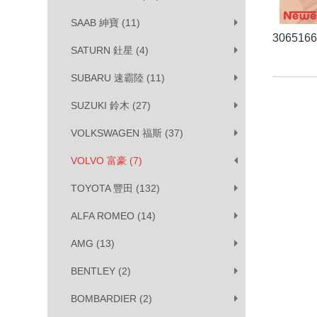
SAAB 紳寶 (11)
306516
SATURN 釷星 (4)
SUBARU 速霸陸 (11)
SUZUKI 鈴木 (27)
VOLKSWAGEN 福斯 (37)
VOLVO 富豪 (7)
TOYOTA 豐田 (132)
ALFA ROMEO (14)
AMG (13)
BENTLEY (2)
BOMBARDIER (2)