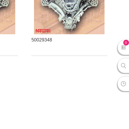
50029348
0