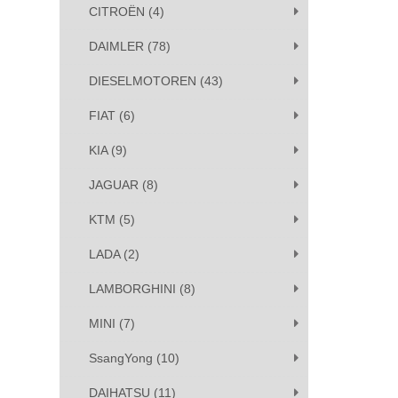
CITROËN (4)
DAIMLER (78)
DIESELMOTOREN (43)
FIAT (6)
KIA (9)
JAGUAR (8)
KTM (5)
LADA (2)
LAMBORGHINI (8)
MINI (7)
SsangYong (10)
DAIHATSU (11)