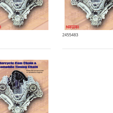
7
2455483