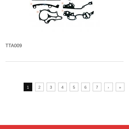
TTA009
1
2
3
4
5
6
7
›
»