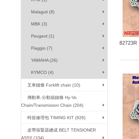
Malaguti (8)
MBK (3)
Peugeot (1)
82723R
Piaggio (7)
YAMAHA (26)
KYMCO (4)
叉車鏈條 Forklift chain (10)
傳動車-分動箱鏈條 Hy-Vo
Chain/Transmisson Chain (204)
時規修理包 TIMING KIT (826)
皮帶張緊器總成 BELT TENSIONER
ASSY (104)