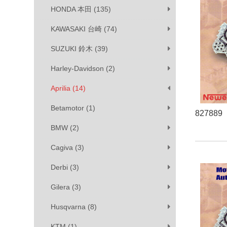
HONDA 本田 (135)
KAWASAKI 台崎 (74)
SUZUKI 鈴木 (39)
Harley-Davidson (2)
Aprilia (14)
Betamotor (1)
827889
BMW (2)
Cagiva (3)
Derbi (3)
Gilera (3)
Husqvarna (8)
KTM (1)