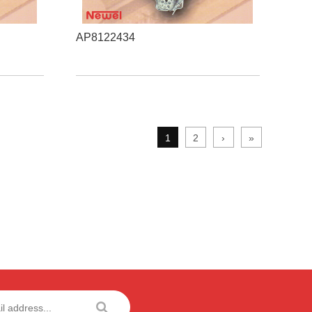
AP8122434
1
2
›
»