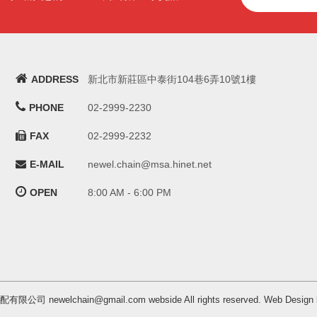
ADDRESS
新北市新莊區中泰街104巷6弄10號1樓
PHONE
02-2999-2230
FAX
02-2999-2232
E-MAIL
newel.chain@msa.hinet.net
OPEN
8:00 AM - 6:00 PM
汽配有限公司 newelchain@gmail.com webside All rights reserved. Web 