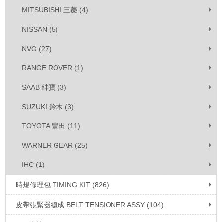
MITSUBISHI 三菱 (4)
NISSAN (5)
NVG (27)
RANGE ROVER (1)
SAAB 紳寶 (3)
SUZUKI 鈴木 (3)
TOYOTA 豐田 (11)
WARNER GEAR (25)
IHC (1)
時規修理包 TIMING KIT (826)
皮帶張緊器總成 BELT TENSIONER ASSY (104)