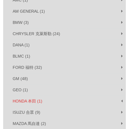
AMC (1)
AM GENERAL (1)
BMW (3)
CHRYSLER 克萊斯勒 (24)
DANA (1)
BLMC (1)
FORD 福特 (32)
GM (48)
GEO (1)
HONDA 本田 (1)
ISUZU 合眾 (9)
MAZDA 馬自達 (2)