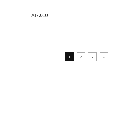
ATA010
1
2
›
»